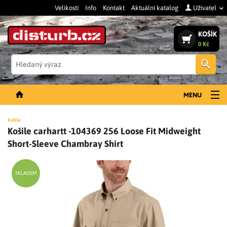
Velikosti
Info
Kontakt
Aktuální katalog
Uživatel
KOŠÍK
0 Kč
Vyh
MENU
NOVINKY
Košile
Košile carhartt -104369 256 Loose Fit Midweight
PÁNSKÉ OBLEČENÍ
Short-Sleeve Chambray Shirt
DÁMSKÉ OBLEČENÍ
DOPLŇKY
SKLADEM
PRACOVNÍ BOTY
SLEVY A VÝPRODEJ