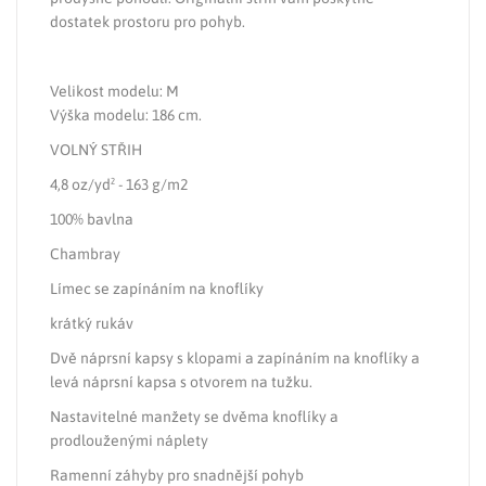
dostatek prostoru pro pohyb.
Velikost modelu: M
Výška modelu: 186 cm.
VOLNÝ STŘIH
4,8 oz/yd² - 163 g/m2
100% bavlna
Chambray
Límec se zapínáním na knoflíky
krátký rukáv
Dvě náprsní kapsy s klopami a zapínáním na knoflíky a
levá náprsní kapsa s otvorem na tužku.
Nastavitelné manžety se dvěma knoflíky a
prodlouženými náplety
Ramenní záhyby pro snadnější pohyb