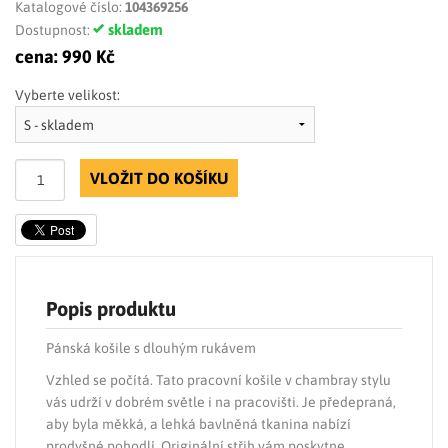
Katalogové číslo:
104369256
skladem
Dostupnost:
cena:
990 Kč
Vyberte velikost:
VLOŽIT DO KOŠÍKU
Popis produktu
Pánská košile s dlouhým rukávem
Vzhled se počítá. Tato pracovní košile v chambray stylu
vás udrží v dobrém světle i na pracovišti. Je předepraná,
aby byla měkká, a lehká bavlněná tkanina nabízí
prodyšné pohodlí. Originální střih vám poskytne