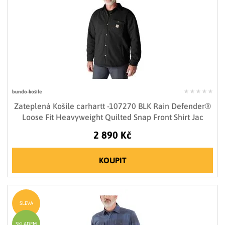
bundo-košile
Zateplená Košile carhartt -107270 BLK Rain Defender®
Loose Fit Heavyweight Quilted Snap Front Shirt Jac
2 890 Kč
KOUPIT
SLEVA
SKLADEM