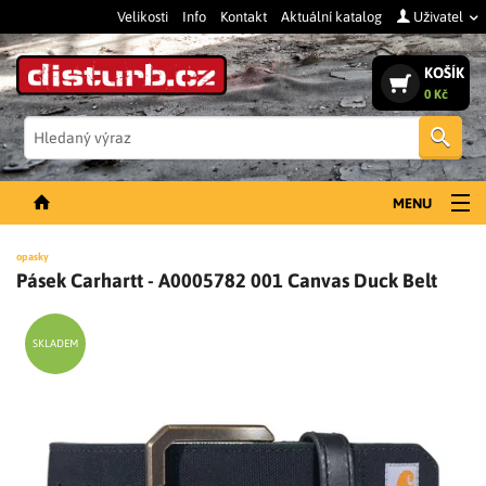
Velikosti
Info
Kontakt
Aktuální katalog
Uživatel
KOŠÍK
0 Kč
Vyh
MENU
NOVINKY
opasky
Pásek Carhartt - A0005782 001 Canvas Duck Belt
PÁNSKÉ OBLEČENÍ
DÁMSKÉ OBLEČENÍ
SKLADEM
DOPLŇKY
PRACOVNÍ BOTY
SLEVY A VÝPRODEJ