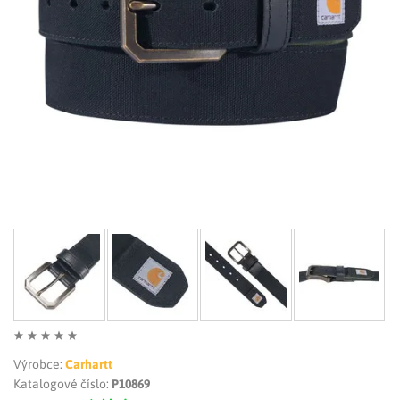
LIMITOVANÉ EDICE
RUKAVICE
Výrobce:
Carhartt
Katalogové číslo:
P10869