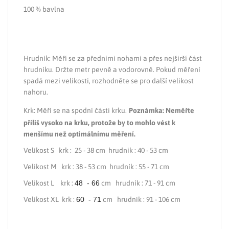
100 % bavlna
Hrudník: Měří se za předními nohami a přes nejširší část
hrudníku.
Držte metr pevně a vodorovně. Pokud měření
spadá mezi velikosti, rozhodněte se pro další velikost
nahoru.
Krk: Měří se na spodní části krku.
Poznámka: Neměřte
příliš vysoko na krku, protože by to mohlo vést k
menšímu než optimálnímu měření.
Velikost S krk :
25 - 38 cm hrudník : 40 - 53 cm
Velikost M krk
:
38 - 53 cm hrudník : 55 - 71 cm
Velikost L krk :
48 - 66
cm hrudník : 71 - 91 cm
Velikost XL krk :
60 - 71
cm hrudník : 91 - 106 cm