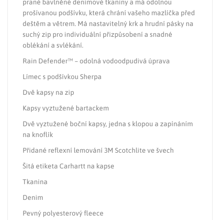
prané bavlněné denimové tkaniny a má odolnou
prošívanou podšívku, která chrání vašeho mazlíčka před
deštěm a větrem. Má nastavitelný krk a hrudní pásky na
suchý zip pro individuální přizpůsobení a snadné
oblékání a svlékání.
Rain Defender™ – odolná vodoodpudivá úprava
Límec s podšívkou Sherpa
Dvě kapsy na zip
Kapsy vyztužené bartackem
Dvě vyztužené boční kapsy, jedna s klopou a zapínáním
na knoflík
Přidané reflexní lemování 3M Scotchlite ve švech
Šitá etiketa Carhartt na kapse
Tkanina
Denim
Pevný polyesterový fleece