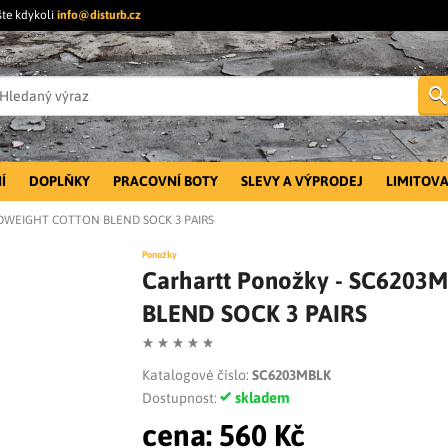
šte kdykoli
info@disturb.cz
Í
DOPLŇKY
PRACOVNÍ BOTY
SLEVY A VÝPRODEJ
LIMITOVA
MIDWEIGHT COTTON BLEND SOCK 3 PAIRS
Ponožky
Carhartt Ponožky - SC620
BLEND SOCK 3 PAIRS
Katalogové číslo:
SC6203MBLK
skladem
Dostupnost:
cena:
560 Kč