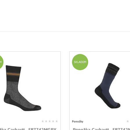
M
SKLADEM
Ponožky
žka Carhartt - SB7742MGRY
Ponožka Carhartt - SB77