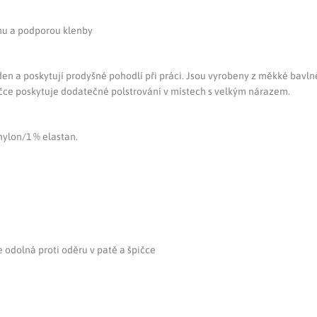
hu a podporou klenby
n a poskytují prodyšné pohodlí při práci. Jsou vyrobeny z měkké bavlně
ičce poskytuje dodatečné polstrování v místech s velkým nárazem.
nylon/1 % elastan.
 odolná proti oděru v patě a špičce