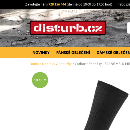
Zavolejte nám
728 156 444
(denně od 10:00 do 17:00 hod)
nebo pi
NOVINKY
PÁNSKÉ OBLEČENÍ
DÁMSKÉ OBLEČEN
Domů
/
Doplňky
/
Ponožky
/
Carhartt Ponožky - SC6203MBLK 
SKLADEM