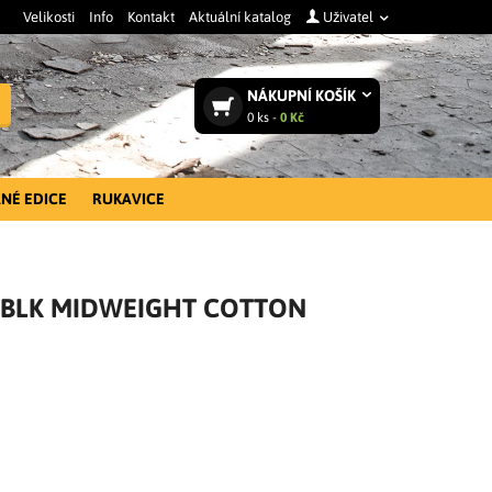
Velikosti
Info
Kontakt
Aktuální katalog
Uživatel
NÁKUPNÍ
KOŠÍK
Vyhledat
0
ks -
0 Kč
NÉ EDICE
RUKAVICE
3MBLK MIDWEIGHT COTTON