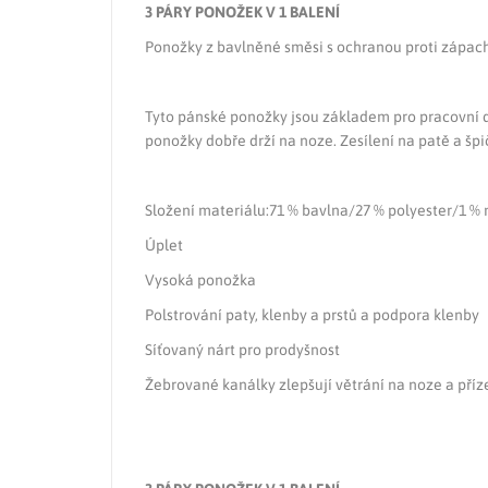
3 PÁRY PONOŽEK V 1 BALENÍ
Ponožky z bavlněné směsi s ochranou proti zápac
Tyto pánské ponožky jsou základem pro pracovní de
ponožky dobře drží na noze. Zesílení na patě a šp
Složení materiálu:71 % bavlna/27 % polyester/1 % 
Úplet
Vysoká ponožka
Polstrování paty, klenby a prstů a podpora klenby
Síťovaný nárt pro prodyšnost
Žebrované kanálky zlepšují větrání na noze a příze