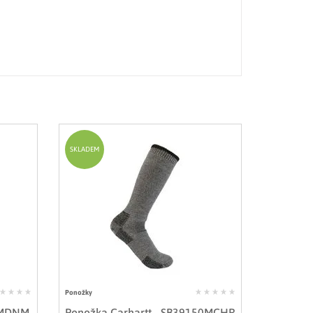
SKLADEM
Ponožky
42MDNM
Ponožka Carhartt - SB39150MCHR