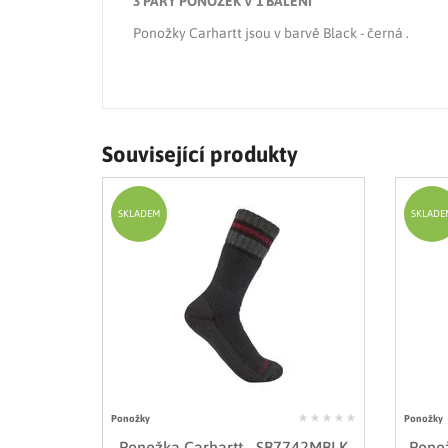
3 PÁRY PONOŽEK V 1 BALENÍ
Ponožky Carhartt jsou v barvě Black - černá .
Související produkty
SKLADEM
SKLADE
Ponožky
Ponožky
Ponožka Carhartt - SB7742MBLK
Pono