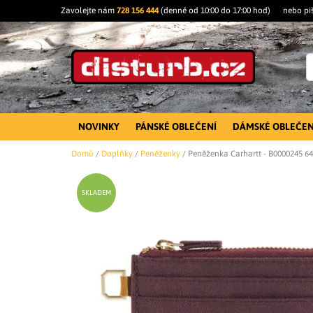
Zavolejte nám
728 156 444
(denně od 10:00 do 17:00 hod)
nebo pi
NOVINKY
PÁNSKÉ OBLEČENÍ
DÁMSKÉ OBLEČEN
Domů
/
Doplňky
/
Peněženky
/
Peněženka Carhartt - B0000245 6
SKLADEM