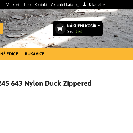
Velikosti
Info
Kontakt
Aktuální katalog
Uživatel
NÁKUPNÍ
KOŠÍK
Vyhledat
0
ks -
0 Kč
NÉ EDICE
RUKAVICE
245 643 Nylon Duck Zippered