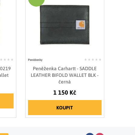
Peněženky
00219
Peněženka Carhartt - SADDLE
llet
LEATHER BIFOLD WALLET BLK -
černá
1 150 Kč
KOUPIT