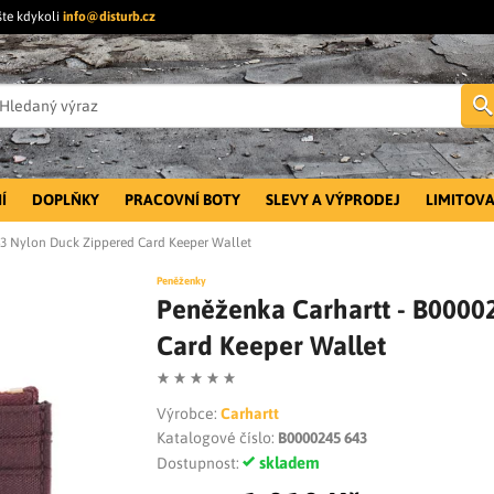
šte kdykoli
info@disturb.cz
Í
DOPLŇKY
PRACOVNÍ BOTY
SLEVY A VÝPRODEJ
LIMITOVA
43 Nylon Duck Zippered Card Keeper Wallet
Peněženky
Peněženka Carhartt - B0000
Card Keeper Wallet
Výrobce:
Carhartt
Katalogové číslo:
B0000245 643
skladem
Dostupnost: