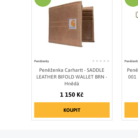
Peněženky
Peněženk
Peněženka Carhartt - SADDLE
Peně
LEATHER BIFOLD WALLET BRN -
001 
Hnědá
1 150 Kč
KOUPIT