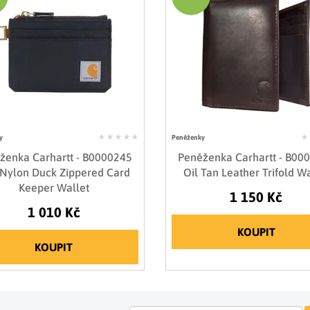
y
Peněženky
ženka Carhartt - B0000245
Peněženka Carhartt - B00
Nylon Duck Zippered Card
Oil Tan Leather Trifold Wa
Keeper Wallet
1 150 Kč
1 010 Kč
KOUPIT
KOUPIT