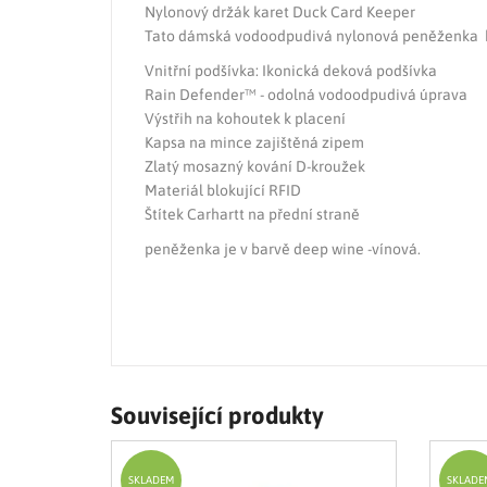
Nylonový držák karet Duck Card Keeper
Tato dámská vodoodpudivá nylonová peněženka by
Vnitřní podšívka: Ikonická deková podšívka
Rain Defender™ - odolná vodoodpudivá úprava
Výstřih na kohoutek k placení
Kapsa na mince zajištěná zipem
Zlatý mosazný kování D-kroužek
Materiál blokující RFID
Štítek Carhartt na přední straně
peněženka je v barvě deep wine -vínová.
Související produkty
SKLADEM
SKLADE