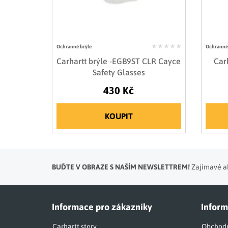
Ochranné brýle
Ochranné 
Carhartt brýle -EGB9ST CLR Cayce
Car
Safety Glasses
430 Kč
KOUPIT
BUĎTE V OBRAZE S NAŠÍM NEWSLETTREM!
Zajímavé ak
Informace pro zákazníky
Inform
Carhartt story
Obchodn