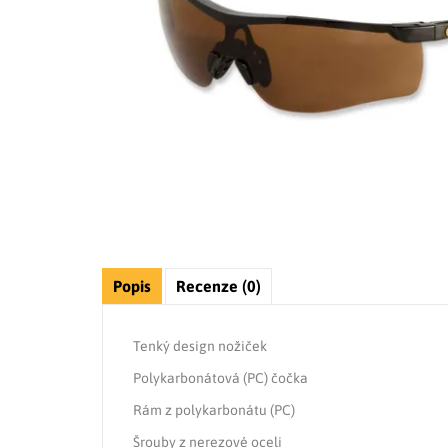
Popis
Recenze (0)
Tenký design nožiček
Polykarbonátová (PC) čočka
Rám z polykarbonátu (PC)
Šrouby z nerezové oceli