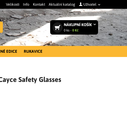
Velikosti
Info
Kontakt
Aktuální katalog
Uživatel
NÁKUPNÍ
KOŠÍK
Vyhledat
0
ks -
0 Kč
NÉ EDICE
RUKAVICE
Cayce Safety Glasses