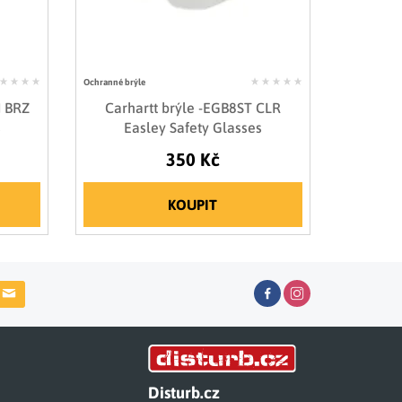
Ochranné brýle
M BRZ
Carhartt brýle -EGB8ST CLR
s
Easley Safety Glasses
350 Kč
KOUPIT
Disturb.cz