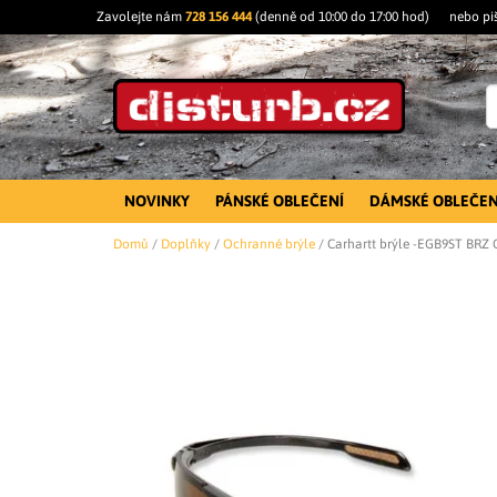
Zavolejte nám
728 156 444
(denně od 10:00 do 17:00 hod)
nebo pi
NOVINKY
PÁNSKÉ OBLEČENÍ
DÁMSKÉ OBLEČEN
Domů
/
Doplňky
/
Ochranné brýle
/
Carhartt brýle -EGB9ST BRZ 