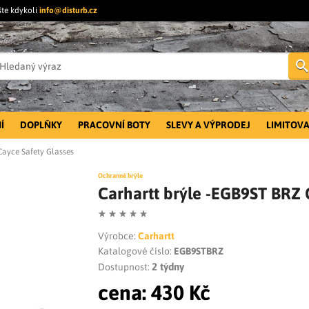
šte kdykoli
info@disturb.cz
Í
DOPLŇKY
PRACOVNÍ BOTY
SLEVY A VÝPRODEJ
LIMITOVA
Cayce Safety Glasses
Ochranné brýle
Carhartt brýle -EGB9ST BRZ 
Výrobce:
Carhartt
Katalogové číslo:
EGB9STBRZ
2 týdny
Dostupnost:
cena:
430 Kč