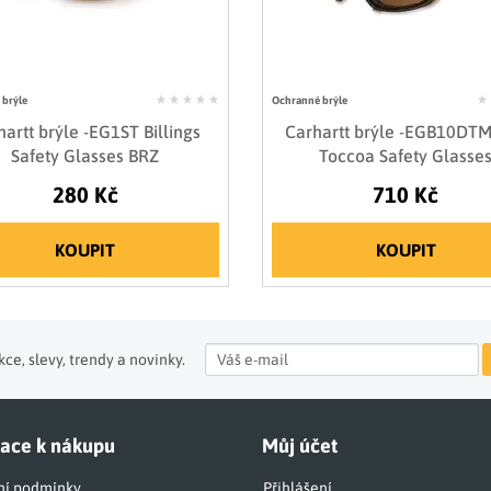
brýle
Ochranné brýle
hartt brýle -EG1ST Billings
Carhartt brýle -EGB10DT
Safety Glasses BRZ
Toccoa Safety Glasse
280 Kč
710 Kč
KOUPIT
KOUPIT
ce, slevy, trendy a novinky.
ace k nákupu
Můj účet
í podmínky
Přihlášení