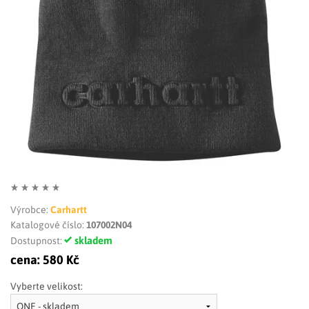
LIMITOVANÉ EDICE
RUKAVICE
Výrobce:
Carhartt
Katalogové číslo:
107002N04
skladem
Dostupnost:
cena:
580 Kč
Vyberte velikost: