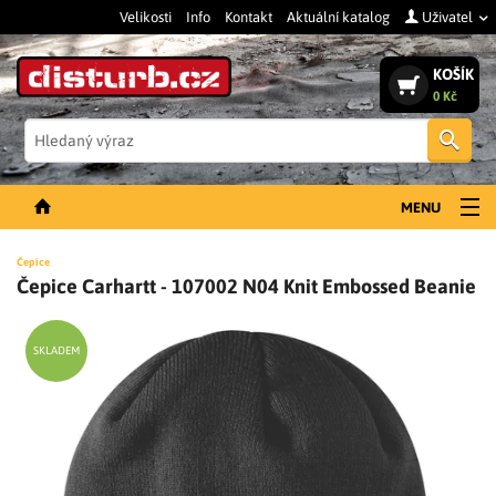
Velikosti
Info
Kontakt
Aktuální katalog
Uživatel
KOŠÍK
0 Kč
Vyh
MENU
NOVINKY
Čepice
Čepice Carhartt - 107002 N04 Knit Embossed Beanie
PÁNSKÉ OBLEČENÍ
DÁMSKÉ OBLEČENÍ
SKLADEM
DOPLŇKY
PRACOVNÍ BOTY
SLEVY A VÝPRODEJ