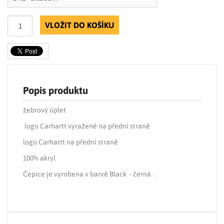
VLOŽIT DO KOŠÍKU
Popis produktu
žebrový úplet
logo Carhartt vyražené na přední straně
logo Carhartt na přední straně
100% akryl
Čepice je vyrobena v barvě Black - černá .