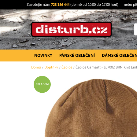
Zavolejte nám
728 156 444
(denně od 10:00 do 17:00 hod)
nebo pi
NOVINKY
PÁNSKÉ OBLEČENÍ
DÁMSKÉ OBLEČEN
Domů
/
Doplňky
/
Čepice
/
Čepice Carhartt - 107002 BRN Knit E
SKLADEM