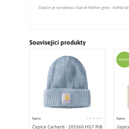
Čepice je vyrobena v barvě Hether grey - švětlá še
Související produkty
SKLADE
Čepice
Čepice
Čepice Carhartt - 105560 HG7 RIB
čepic