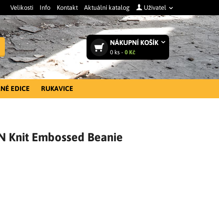
Velikosti
Info
Kontakt
Aktuální katalog
Uživatel
NÁKUPNÍ
KOŠÍK
Vyhledat
0
ks -
0 Kč
NÉ EDICE
RUKAVICE
RN Knit Embossed Beanie