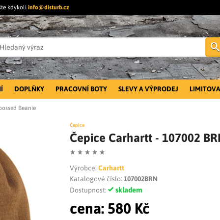
šte kdykoli
info@disturb.cz
Í
DOPLŇKY
PRACOVNÍ BOTY
SLEVY A VÝPRODEJ
LIMITOVA
mbossed Beanie
Čepice
Čepice Carhartt - 107002 B
Výrobce:
Carhartt
Katalogové číslo:
107002BRN
skladem
Dostupnost:
cena:
580 Kč