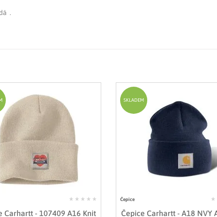
dá .
M
SKLADEM
Čepice
e Carhartt - 107409 A16 Knit
Čepice Carhartt - A18 NVY A