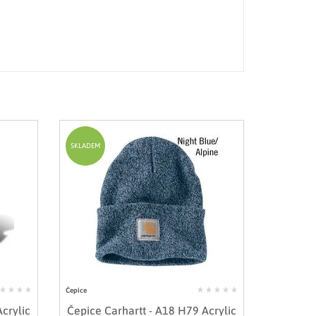
SKLADEM
Čepice
crylic
Čepice Carhartt - A18 H79 Acrylic