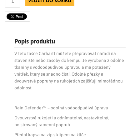
VLOŽIT DO KOŠÍKU
Popis produktu
V této tašce Carhartt můžete přepravovat nářadí na
staveniště nebo zásoby do kempu. Je vyrobena z odolné
tkaniny s vodoodpudivou úpravou a má potažený
vnitřek, který se snadno čistí. Odolné přezky a
dvouvrstvé popruhy na rukojetích zajišťují mimořádnou
odolnost.
Rain Defender™ – odolná vodoodpudivá úprava
Dvouvrstvé rukojeti a odnímatelný, nastavitelný,
polstrovaný ramenní popruh
Přední kapsa na zip s klipem na klíče