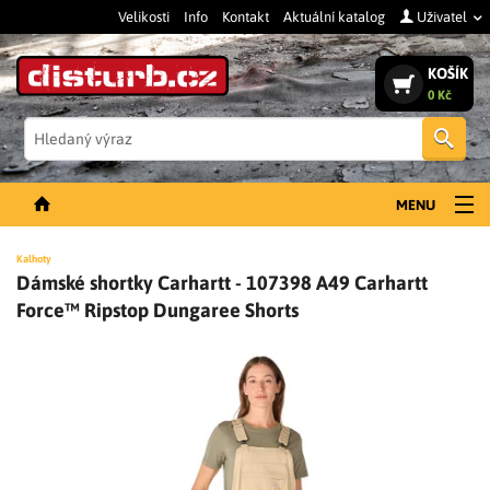
Velikosti
Info
Kontakt
Aktuální katalog
Uživatel
KOŠÍK
0 Kč
Vyh
MENU
NOVINKY
Kalhoty
Dámské shortky Carhartt - 107398 A49 Carhartt
PÁNSKÉ OBLEČENÍ
Force™ Ripstop Dungaree Shorts
DÁMSKÉ OBLEČENÍ
DOPLŇKY
PRACOVNÍ BOTY
SLEVY A VÝPRODEJ