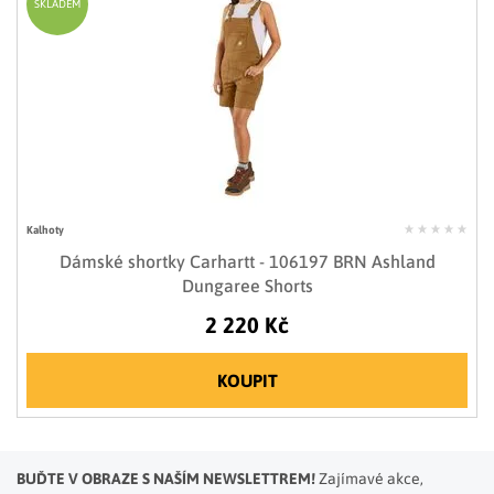
SKLADEM
Kalhoty
Dámské shortky Carhartt - 106197 BRN Ashland
Dungaree Shorts
2 220 Kč
KOUPIT
BUĎTE V OBRAZE S NAŠÍM NEWSLETTREM!
Zajímavé akce,