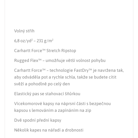
Volný střih
6,8 oz/yd² – 231 g/m²
Carhartt Force™ Stretch Ripstop
Rugged Flex™ – umožňuje větší volnost pohybu
Carhartt Force™ – technologie FastDry™ je navržena tak,
aby odváděla pot a rychle schla, takže se budete cítit
svěží a pohodlně po celý den
Elastický pas se stahovací šňůrkou
Vícekomorové kapsy na náprsní části s bezpečnou
kapsou s lemováním a zapínáním na zip
Dvě spodní přední kapsy
Několik kapes na nářadí a drobnosti