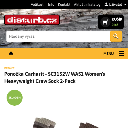
Velikosti
Info
Kontakt
Aktuální katalog
Uživatel
KOŠÍK
0 Kč
Vyh
MENU
NOVINKY
ponožky
Ponožka Carhartt - SC3152W WAS1 Women's
PÁNSKÉ OBLEČENÍ
Heavyweight Crew Sock 2-Pack
DÁMSKÉ OBLEČENÍ
DOPLŇKY
SKLADEM
PRACOVNÍ BOTY
SLEVY A VÝPRODEJ