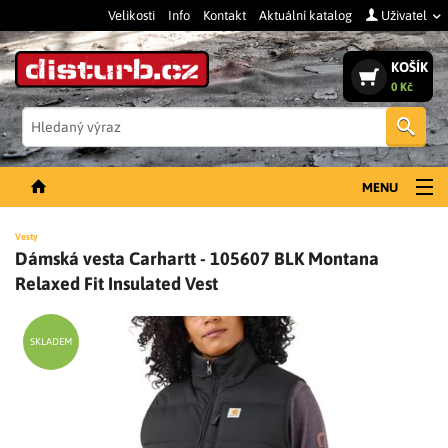
Velikosti
Info
Kontakt
Aktuální katalog
Uživatel
KOŠÍK
0 Kč
Vyh
MENU
NOVINKY
Vesty
Dámská vesta Carhartt - 105607 BLK Montana
PÁNSKÉ OBLEČENÍ
Relaxed Fit Insulated Vest
DÁMSKÉ OBLEČENÍ
DOPLŇKY
SKLADEM
PRACOVNÍ BOTY
SLEVY A VÝPRODEJ