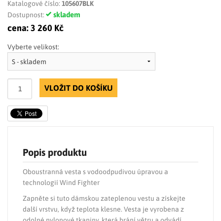
Katalogové číslo:
105607BLK
skladem
Dostupnost:
cena:
3 260 Kč
Vyberte velikost:
VLOŽIT DO KOŠÍKU
Popis produktu
Oboustranná vesta s vodoodpudivou úpravou a
technologií Wind Fighter
Zapněte si tuto dámskou zateplenou vestu a získejte
další vrstvu, když teplota klesne. Vesta je vyrobena z
odolné nylonové tkaniny, která brání větru a odvádí