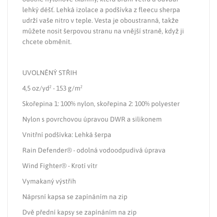
lehký déšť. Lehká izolace a podšívka z fleecu sherpa
udrží vaše nitro v teple. Vesta je oboustranná, takže
můžete nosit šerpovou stranu na vnější straně, když ji
chcete obměnit.
UVOLNĚNÝ STŘIH
4,5 oz/yd² - 153 g/m²
Skořepina 1: 100% nylon, skořepina 2: 100% polyester
Nylon s povrchovou úpravou DWR a silikonem
Vnitřní podšívka: Lehká šerpa
Rain Defender® - odolná vodoodpudivá úprava
Wind Fighter® - Krotí vítr
Vymakaný výstřih
Náprsní kapsa se zapínáním na zip
Dvě přední kapsy se zapínáním na zip