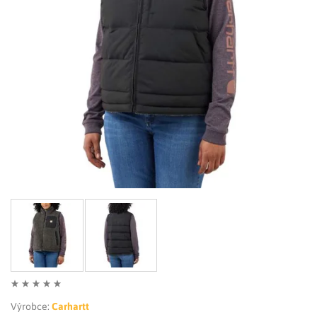
LIMITOVANÉ EDICE
RUKAVICE
Výrobce:
Carhartt